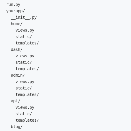
run.py

yourapp/

  __init__.py

  home/

    views.py

    static/

    templates/

  dash/

    views.py

    static/

    templates/

  admin/

    views.py

    static/

    templates/

  api/

    views.py

    static/

    templates/

  blog/
