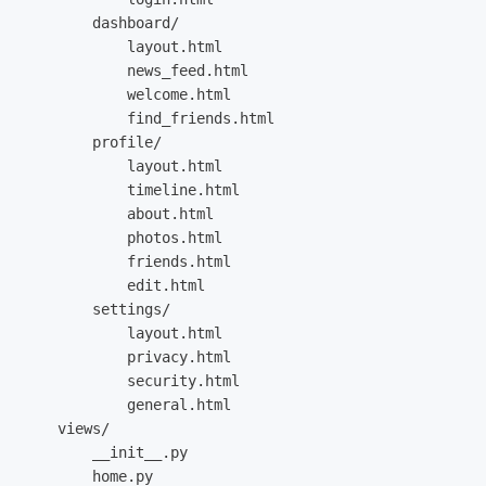
        dashboard/

            layout.html

            news_feed.html

            welcome.html

            find_friends.html

        profile/

            layout.html

            timeline.html

            about.html

            photos.html

            friends.html

            edit.html

        settings/

            layout.html

            privacy.html

            security.html

            general.html

    views/

        __init__.py

        home.py
