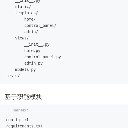
    __init__.py

    static/

    templates/

        home/

        control_panel/

        admin/

    views/

        __init__.py

        home.py

        control_panel.py

        admin.py

    models.py

基于职能模块
config.txt

requirements.txt
