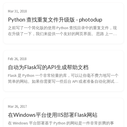
Mar 31, 2018
Python 查找重复文件升级版 - photodup
之前写了一个简化版的使用 Python 查找目录中的重复文件，现
在升级了一下，我们来提供一个友好的网页界面。 思路 上一个
版本我们非常简单粗暴地将所有文件的 hash 扫描后保存到一个
字典中，字典结构大概是这样的： files = [{'hash1':
['file/path...','file/path...']}, {'hash2':['file/path......
Feb 26, 2018
自动为Flask写的API生成帮助文档
Flask 是 Python 一个非常轻量的库，可以让你毫不费力地写一个
简单的网站。如果你需要写一些后台 API 或者准备自动化测试数
据时，Flask 是一个非常不错的选择。 一个 API 例子 举个例子，
我们可以这样写几个 API，具体实现暂时略过： # views/api.py 
api = Blueprint('api', __name__) @api.route('/get_...
Mar 26, 2017
在Windows平台使用IIS部署Flask网站
在 Windows 平台部署基于 Python 的网站是一件非常折腾的事