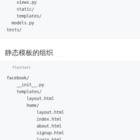
    views.py

    static/

    templates/

  models.py

静态模板的组织
facebook/

    __init__.py

    templates/

        layout.html

        home/

            layout.html

            index.html

            about.html

            signup.html

            login.html
