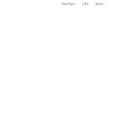
DevOps
Life
linux