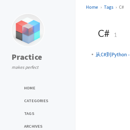
Home
Tags
C#
C#
1
从C#到Pytho
Practice
makes perfect
HOME
CATEGORIES
TAGS
ARCHIVES