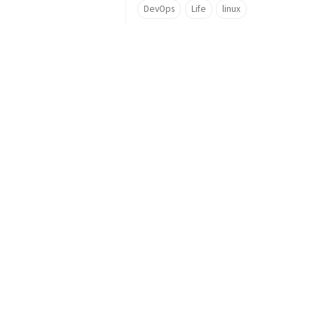
DevOps
Life
linux