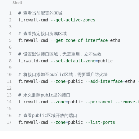
1

# 查看当前配置的区域
2

firewall-cmd 
--get-active-zones
3

4

# 查看指定接口所属区域
5

firewall-cmd 
--get-zone-of-interface
=
eth0

6

7

# 设置默认接口区域，无需重启，立即生效
8

firwalld-cmd 
--set-default-zone
=
public

9

10

# 将接口添加至public区域，需要重启防火墙
11

firewall-cmd 
--zone
=
public 
--add-interface
=
eth0 
12

13

# 永久删除pubic里的接口
14

firewall-cmd 
--zone
=
public 
--permanent
--remove-
15

16

# 查看public区域开放的端口
firewall-cmd 
--zone
=
public 
--list-ports