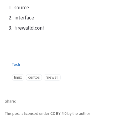
source
interface
firewalld.conf
Tech
linux
centos
firewall
Share
This post is licensed under
CC BY 4.0
by the author.