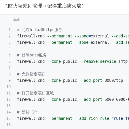
7.防火墙规则管理（记得重启防火墙）
1

# 允许http和https服务
2

firewall-cmd 
--permanent
--zone
=
external 
--add-s
3

firewall-cmd 
--permanent
--zone
=
external 
--add-s
4

5

# 移除smtp服务
6

firewall-cmd 
--zone
=
public 
--remove-service
=
smtp

7

8

# 允许指定端口
9

firewall-cmd 
--zone
=
public 
--add-port
=
8080/tcp 
-
10

11

# 打开指定端口区域
12

firewall-cmd 
--zone
=
public 
--add-port
=
5000-6000/
13

14

# 禁封 IP
15

firewall-cmd 
--permanent
--add-rich-rule
=
"rule f
16
